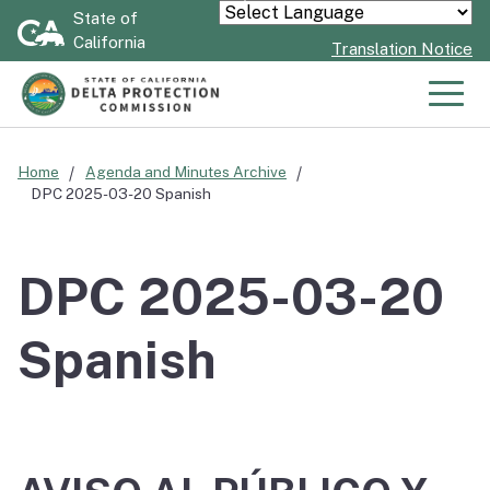
Skip
State of
Powered by
California
to
Translation Notice
Main
Content
Men
Home
Agenda and Minutes Archive
DPC 2025-03-20 Spanish
DPC 2025-03-20
Spanish